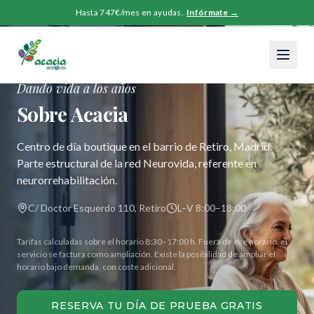
Hasta 747€/mes en ayudas.
Infórmate →
Dando vida a los años
Sobre Acacia
Centro de día boutique en el barrio de Retiro, Madrid.
Parte estructural de la red Neurovida, referente en
neurorrehabilitación.
C/ Doctor Esquerdo 110, Retiro
L–V 8:00–18:00
Tarifas calculadas sobre el horario 8:30–17:00 h. Fuera de ese horario, el
servicio se factura como ampliación. Existe la posibilidad de ampliar el
horario bajo demanda, con coste adicional.
RESERVA TU DÍA DE PRUEBA GRATIS