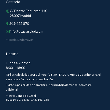
Contacto
C/ Doctor Esquerdo 110
28007 Madrid
919 422 870
info@acaciasalud.com
MiResi
MundoMayor
Horario
Lunes a Viernes
8:00 – 18:00
Tarifas calculadas sobre el horario 8:30–17:00 h. Fuera de ese horario, el
servicio se factura como ampliación.
Existe la posibilidad de ampliar el horario bajo demanda, con coste
adicional.
Metro: Conde de Casal
Bus: 14, 32, 56, 63, 143, 145, 156