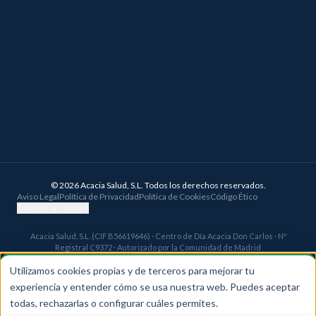
©
2026
Acacia Salud, S.L. Todos los derechos reservados.
Aviso Legal
Política de Privacidad
Política de Cookies
Código Ético
Configurar cookies
Acacia Salud, S.L. (CIF B56619646) · Centro de Día Acacia Don Carlos · Nº
Registral C9372 · Autorizado por la Comunidad de Madrid
Utilizamos cookies propias y de terceros para mejorar tu
experiencia y entender cómo se usa nuestra web. Puedes aceptar
todas, rechazarlas o configurar cuáles permites.