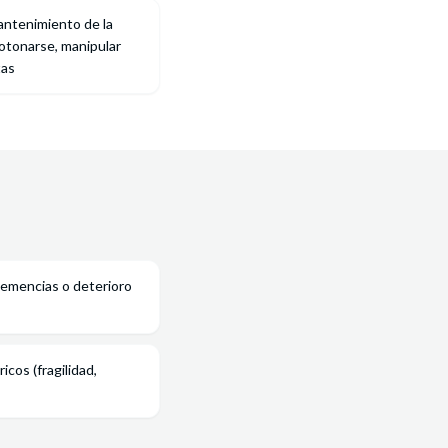
ntenimiento de la
botonarse, manipular
tas
demencias o deterioro
cos (fragilidad,