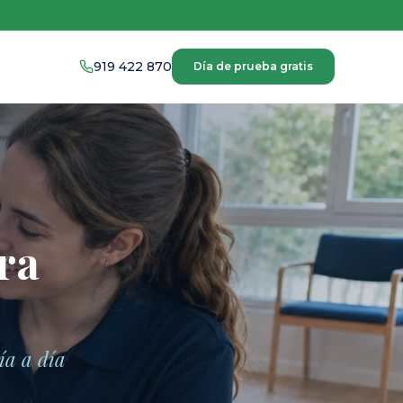
919 422 870
Día de prueba gratis
ra
ía a día