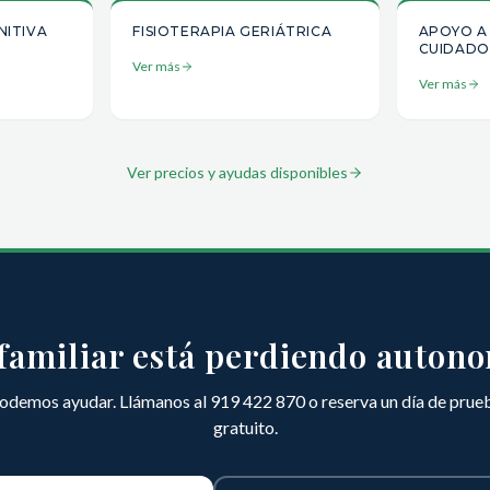
NITIVA
FISIOTERAPIA GERIÁTRICA
APOYO A 
CUIDADO
Ver más
Ver más
Ver precios y ayudas disponibles
familiar está perdiendo auton
odemos ayudar. Llámanos al 919 422 870 o reserva un día de prue
gratuito.