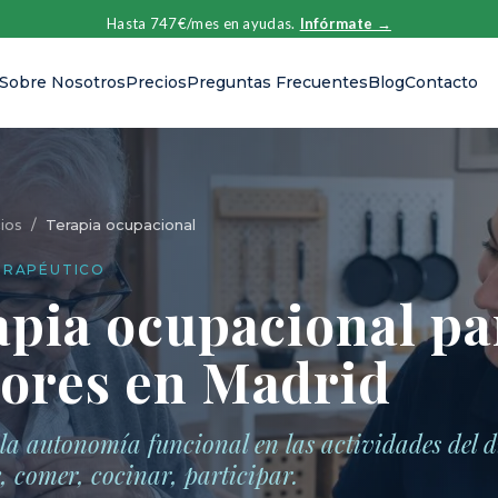
Hasta 747€/mes en ayudas.
Infórmate →
Sobre Nosotros
Precios
Preguntas Frecuentes
Blog
Contacto
ios
/
Terapia ocupacional
ERAPÉUTICO
apia ocupacional pa
ores en Madrid
la autonomía funcional en las actividades del d
, comer, cocinar, participar.