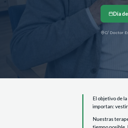
Día de
C/ Doctor Es
El objetivo de l
importan: vestir
Nuestras terape
tiempo posible.