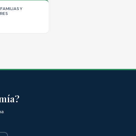
FAMILIAS Y
RES
omía?
ba