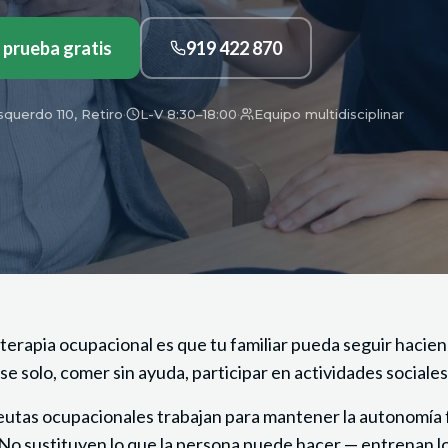
 prueba gratis
919 422 870
querdo 110, Retiro
·
L-V 8:30–18:00
·
Equipo multidisciplinar
a terapia ocupacional es que tu familiar pueda seguir hacien
se solo, comer sin ayuda, participar en actividades sociales
utas ocupacionales trabajan para mantener la autonomía 
 No sustituyen lo que la persona puede hacer — entrenan 