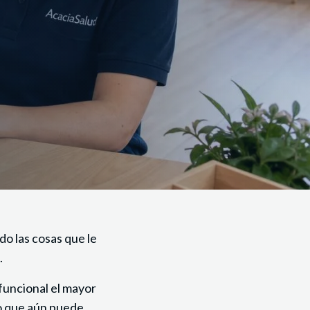
do las cosas que le
.
funcional el mayor
lo que aún puede