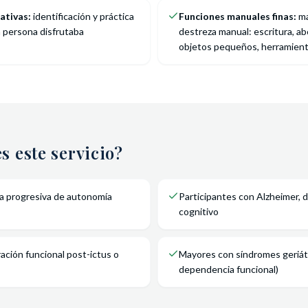
ativas:
identificación y práctica
Funciones manuales finas:
ma
a persona disfrutaba
destreza manual: escritura, a
objetos pequeños, herramien
s este servicio?
a progresiva de autonomía
Participantes con Alzheimer, 
cognitivo
ción funcional post-ictus o
Mayores con síndromes geriátri
dependencia funcional)