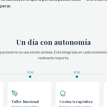
perar.
Un día con autonomía
pacional no es una sesión aislada. Está integrada en cada momento
realmente importa.
11:30
13:30
Taller funcional
Cocina terapéutica
Destreza manual fina
Preparar y servir con guía