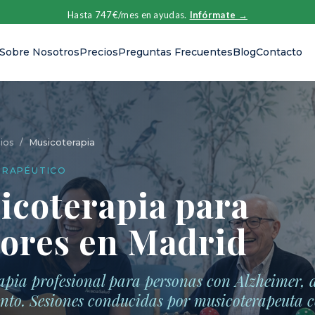
Hasta 747€/mes en ayudas.
Infórmate →
Sobre Nosotros
Precios
Preguntas Frecuentes
Blog
Contacto
ios
/
Musicoterapia
ERAPÉUTICO
icoterapia para
ores en Madrid
apia profesional para personas con Alzheimer, 
ento. Sesiones conducidas por musicoterapeuta c