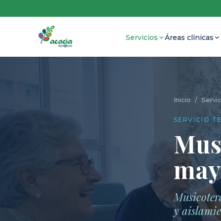
Servicios
Áreas clínicas
Inicio
/
Servic
SERVICIO T
Mus
may
Musicoter
y aislami