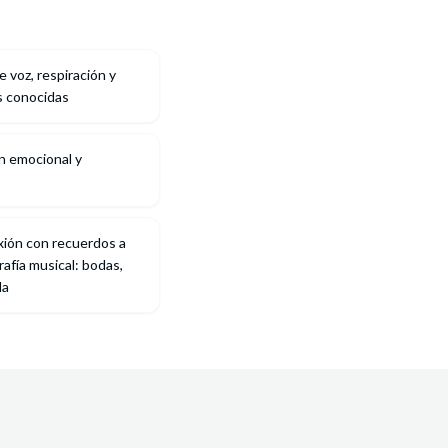
e voz, respiración y
s conocidas
n emocional y
ión con recuerdos a
rafía musical: bodas,
da