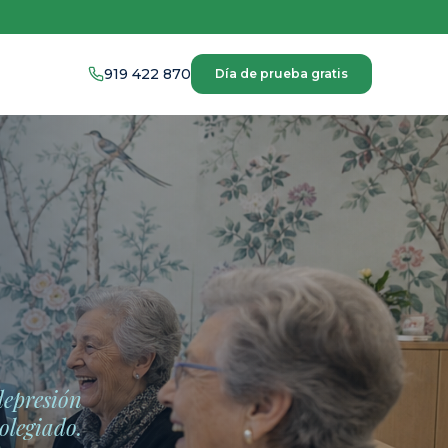
919 422 870
Día de prueba gratis
depresión
olegiado.