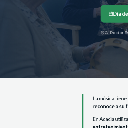
Día de
C/ Doctor Es
La música tiene 
reconoce a su f
En Acacia utili
entretenimien