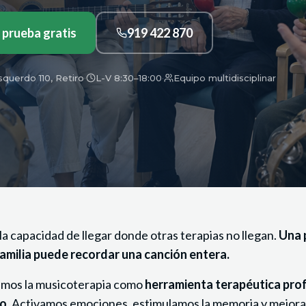
 prueba gratis
919 422 870
querdo 110, Retiro
·
L-V 8:30–18:00
·
Equipo multidisciplinar
la capacidad de llegar donde otras terapias no llegan.
Una 
amilia puede recordar una canción entera.
zamos la musicoterapia como
herramienta terapéutica pro
to
. Activamos emociones, estimulamos la memoria y mejora