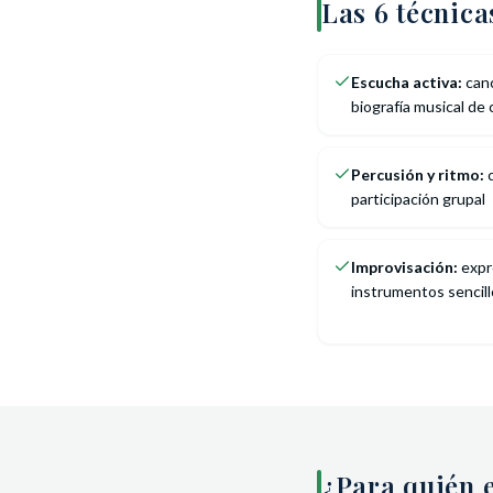
Las 6 técnic
Escucha activa:
canc
biografía musical de
Percusión y ritmo:
c
participación grupal
Improvisación:
expre
instrumentos sencil
¿Para quién e