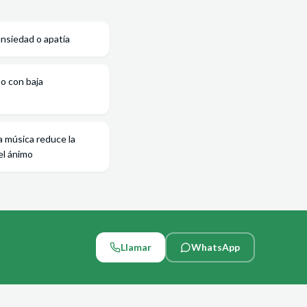
ansiedad o apatía
o con baja
a música reduce la
el ánimo
Llamar
WhatsApp